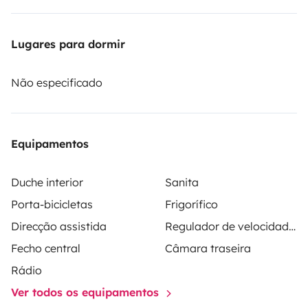
pour un séjour en toute sérénité ✅ Assistance et
conseils personnalisés pour un voyage sans souci ✅
Lugares para dormir
Offres flexibles adaptées à vos envies et votre budget
Que vous partiez pour un week-end ou un road trip de
Não especificado
plusieurs semaines, Loisirs Camping-Cars vous
accompagne dans la réalisation de votre projet.
Profitez d’une expérience unique sur la route, au plus
Equipamentos
proche de la nature et en toute indépendance ! 📍
Réservez dès maintenant et prenez la route de
Duche interior
Sanita
l’aventure avec Loisirs Camping-Cars ! 🚐✨
Ce véhicule
Porta-bicicletas
Frigorífico
est achetable .
Direcção assistida
Regulador de velocidade / Cruise Control
Fecho central
Câmara traseira
Rádio
Ver todos os equipamentos