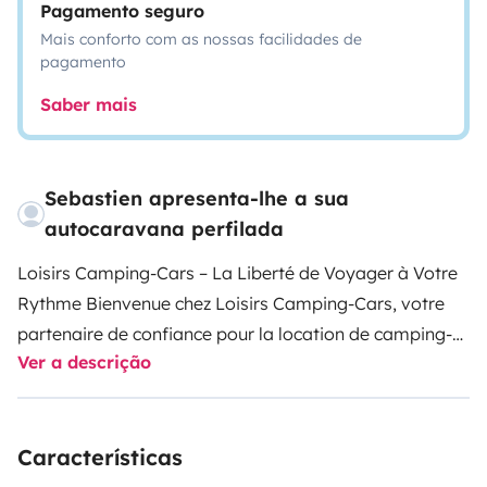
Pagamento seguro
Mais conforto com as nossas facilidades de
pagamento
Saber mais
Sebastien apresenta-lhe a sua
autocaravana perfilada
Loisirs Camping-Cars – La Liberté de Voyager à Votre
Rythme Bienvenue chez Loisirs Camping-Cars, votre
partenaire de confiance pour la location de camping-
Ver a descrição
cars et vans aménagés. Envie d’évasion, de grands
espaces et d’aventures en toute liberté ? Nous mettons
à votre disposition une flotte récente, parfaitement
Características
équipée, pour des voyages tout confort, en couple, en
famille ou entre amis. ✅ Camping-cars tout équipés