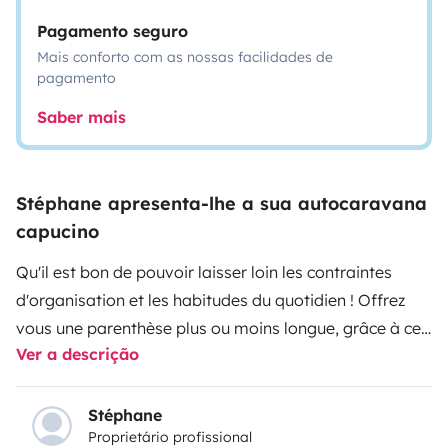
Pagamento seguro
Mais conforto com as nossas facilidades de
pagamento
Saber mais
Stéphane apresenta-lhe a sua autocaravana
capucino
Qu'il est bon de pouvoir laisser loin les contraintes
d'organisation et les habitudes du quotidien !
Offrez
vous une parenthèse plus ou moins longue, grâce à ce
Ver a descrição
camping-car BENIMAR flambant neuf pouvant
accueillir jusqu'à 6 personnes, avec tout le confort de la
maison.
C'est un univers de simplicité et de liberté
Stéphane
Proprietário profissional
qui s'ouvre à vous !
Pouvoir suivre le fil de vos envies,