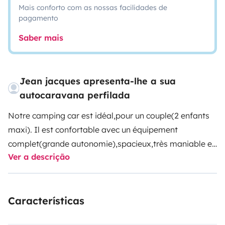
Mais conforto com as nossas facilidades de
pagamento
Saber mais
Jean jacques apresenta-lhe a sua
autocaravana perfilada
Notre camping car est idéal,pour un couple(2 enfants
maxi). Il est confortable
avec un équipement
complet(grande autonomie),spacieux,très maniable et
Ver a descrição
agréable a conduire.Nous serons a votre écoute pour
vous donner les conseils pour votre séjour .
Nous
pouvons vous garder votre véhicule pendant vos
Características
vacances.
Nous sommes diponibles pour toute
question suplémentaire