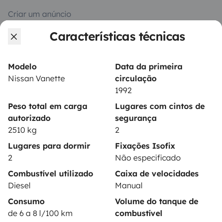
Criar um anúncio
Características técnicas
Contrato de aluguer
Seguro de aluguer
Modelo
Data da primeira
Assistências de aluguer
Nissan Vanette
circulação
1992
Ajuda proprietário
Peso total em carga
Lugares com cintos de
autorizado
segurança
2510 kg
2
Lugares para dormir
Fixações Isofix
Modos de pagamento seguros
2
Não especificado
Combustível utilizado
Caixa de velocidades
Pagamento em prestações
Diesel
Manual
Consumo
Volume do tanque de
de 6 a 8 l/100 km
combustível
Descarregar na
Disponível na