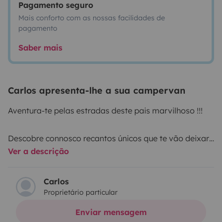
Pagamento seguro
Mais conforto com as nossas facilidades de
pagamento
Saber mais
Carlos apresenta-lhe a sua campervan
Aventura-te pelas estradas deste pais marvilhoso !!!
Descobre connosco recantos únicos que te vão deixar
Ver a descrição
apaixonado pela vida sobre rodas.
Damos te apoio na prepararaçao e durante toda a tua
Carlos
Proprietário particular
viagem. Nada vai escapar
Enviar mensagem
Na nossa Camper vais encontrar tudo o que