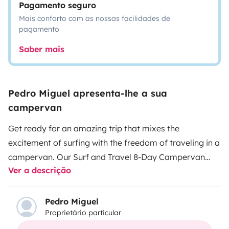
Pagamento seguro
Mais conforto com as nossas facilidades de
pagamento
Saber mais
Pedro Miguel apresenta-lhe a sua
campervan
Get ready for an amazing trip that mixes the
excitement of surfing with the freedom of traveling in a
campervan. Our Surf and Travel 8-Day Campervan
Ver a descrição
Adventure is all about taking surf lessons and
exploring the beautiful coast.
You'll start with surf
lessons led by our experienced instructors. It doesn't
Pedro Miguel
Proprietário particular
matter if you're new to surfing or have some
experience; we'll make sure the lessons fit your skill