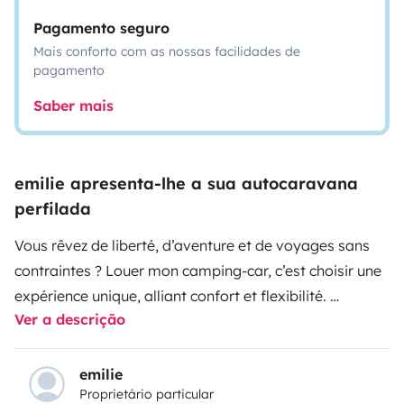
Pagamento seguro
Mais conforto com as nossas facilidades de
pagamento
Saber mais
emilie apresenta-lhe a sua autocaravana
perfilada
Vous rêvez de liberté, d’aventure et de voyages sans
contraintes ? Louer mon camping-car, c’est choisir une
expérience unique, alliant confort et flexibilité.
Ver a descrição
Mon camping-car est équipé pour vous offrir tout le
confort nécessaire : espace de couchage douillet,
cuisine fonctionnelle, salle de bain, et espace de vie
emilie
Proprietário particular
convivial. Vous voyagez avec tout ce dont vous avez