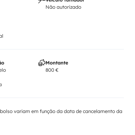
Não autorizado
al
ão
Montante
elo
800 €
a
bolso variam em função da data de cancelamento da