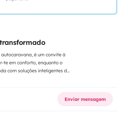
 transformado
 autocaravana, é um convite à
r-te em conforto, enquanto o
ada com soluções inteligentes de
ncia de viagem funcional e
 comodidades de casa enquanto
 e versatilidade, tornando-a
Enviar mensagem
ma forma personalizada de
rantir jornadas tranquilas e