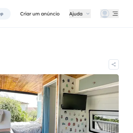
Criar um anúncio
Ajuda
pp