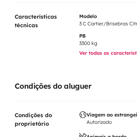
Características 
Modelo
3 C Cartier/Brisebras Ci
técnicas
PB
3300 kg
Ver todas as caracterís
Condições do aluguer
Condições do 
Viagem ao estrange
Autorizado
proprietário
Animais a bordo