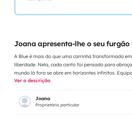
Joana apresenta-lhe o seu furgão
A Blue é mais do que uma carrinha transformada em
liberdade. Nela, cada canto foi pensado para abraça
mundo lá fora se abre em horizontes infinitos. Equip
Ver a descrição
aproveitamento de espaço, proporciona uma experiê
acolhedora, permitindo que leves contigo todas as
exploras novos destinos. O seu design combina estilo
Joana
Proprietário particular
ideal para quem procura autonomia, mobilidade e u
viajar. Com a Blue, cada detalhe foi pensado para ga
inesquecíveis.