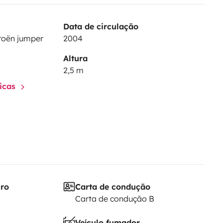
Data de circulação
troën jumper
2004
Altura
2,5 m
ticas
iro
Carta de condução
Carta de condução B
Veículo fumador