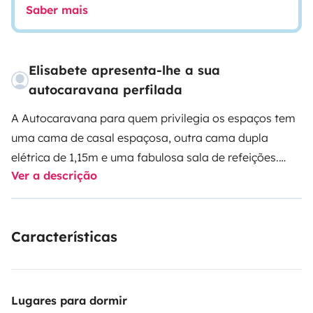
Saber mais
Elisabete apresenta-lhe a sua
autocaravana perfilada
A Autocaravana para quem privilegia os espaços tem
uma cama de casal espaçosa, outra cama dupla
elétrica de 1,15m e uma fabulosa sala de refeições.
Ver a descrição
Também existe a opção de uma mesa de 4 lugares,
cadeiras e toldo para comer fora. A autocaravana
também está equipada com um grande garagem
Características
traseira e um porta bicicletas. Para o entretenimento,
existe um LED TV, com entrada HDMI e USB, assim
como um leitor de DVD. A cozinha totalmente
equipada com uma pia, frigorífico com congelador e 2
Lugares para dormir