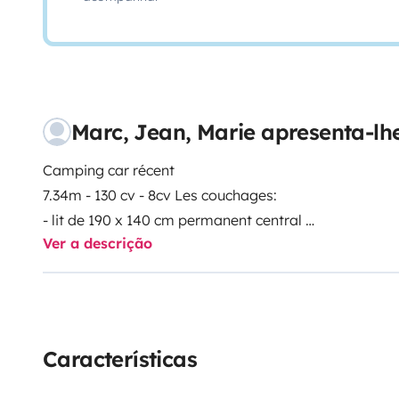
Marc, Jean, Marie apresenta-lh
Camping car récent
7.34m - 130 cv - 8cv
Les couchages:
- lit de 190 x 140 cm permanent central
Ver a descrição
- lit 140 pavillon
Cuisine: frigo congélateur 175 litres
S
séparés
Les équipements:
- régulateur de vitesse
- clim cabine
- radar de recul
Características
- store banne
- grande soute sous le lit