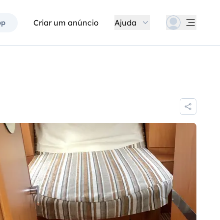
Criar um anúncio
Ajuda
pp