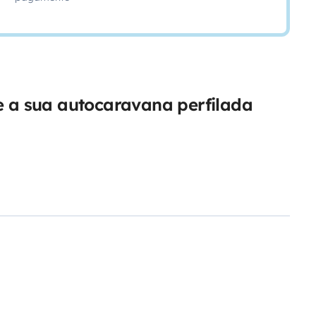
e a sua autocaravana perfilada
alle de bain: douche et toilettes