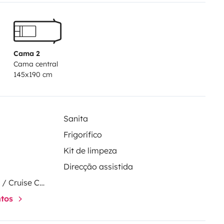
Cama 2
Cama central
145x190 cm
 votre location:
e avec fauteuils pliants et 2
Sanita
Frigorífico
Kit de limpeza
Direcção assistida
Regulador de velocidade / Cruise Control
ntos