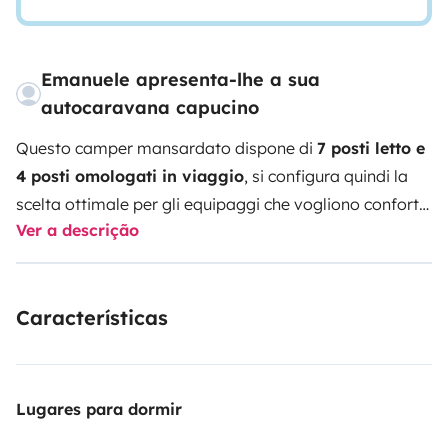
Emanuele apresenta-lhe a sua
autocaravana capucino
Questo camper mansardato dispone di
7 posti letto e
4 posti omologati in viaggio
, si configura quindi la
scelta ottimale per gli equipaggi che vogliono confort.
I
Ver a descrição
posti letto sono distribuiti come segue: letto
matrimoniale in mansarda, letti convertibili nella
dinette (1 letto matrimoniale ricavabile dalla dinette e 1
Características
letto singolo ricavabile dal divano laterale), letti a
castello laterali.
La cucina dispone di frigorifero da
lt.110 con congelatore separato, piano cottura a 3
fuochi e lavello. Il bagno è equipaggiato invece con
Lugares para dormir
doccia separata, bagno e lavandino.
Extra interessanti