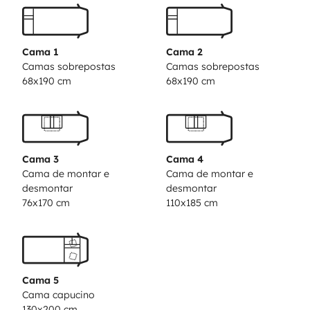
del veicolo sono
: Block-Shaft, pannello solare da 100
watt, sensori di retromarcia, antenna tv, rilevatore trio
gas, doppio serbatoio acque chiare, porta ingresso
Cama 1
Cama 2
cellula con zanzariera ecc....
Accessori su richiesta
:
Camas sobrepostas
Camas sobrepostas
68x190 cm
68x190 cm
Portabici, Biciclette, Monopattino elettrico, Inverter
350 watt, Set tavolo + 4 sedie, Kit cucina, Kit
letto, Kit Bagno, Tv, Seggiolino, ecc...
Cama 3
Cama 4
Cama de montar e
Cama de montar e
desmontar
desmontar
76x170 cm
110x185 cm
Cama 5
Cama capucino
130x200 cm