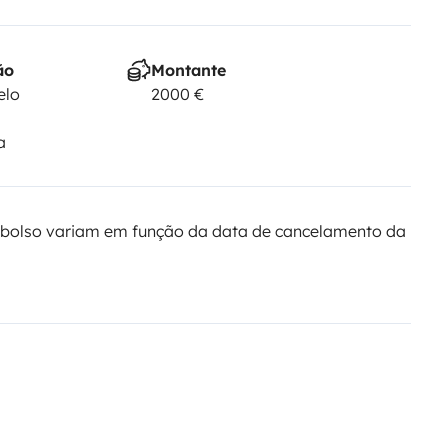
ão
Montante
elo
2000 €
a
bolso variam em função da data de cancelamento da