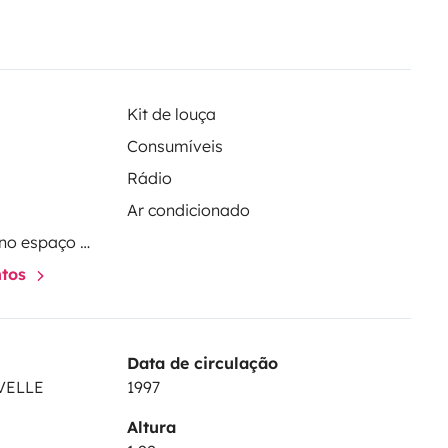
Kit de louça
Consumíveis
Rádio
Ar condicionado
Sistema de refrigeração no espaço habitacional
ntos
Data de circulação
VELLE
1997
Altura