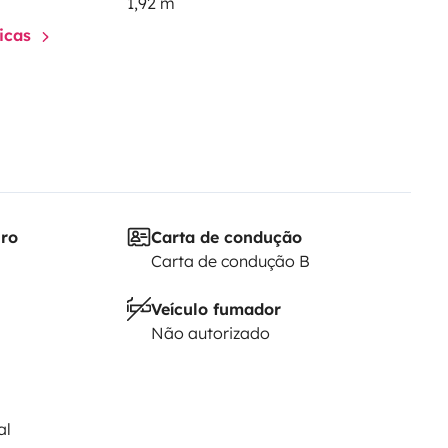
1,92 m
ticas
iro
Carta de condução
Carta de condução B
Veículo fumador
Não autorizado
al