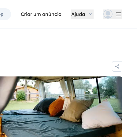
Criar um anúncio
Ajuda
pp