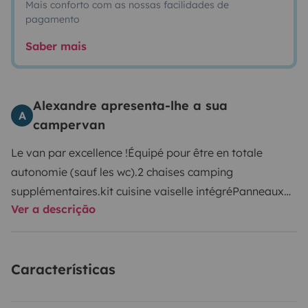
Mais conforto com as nossas facilidades de
pagamento
Saber mais
Alexandre apresenta-lhe a sua
A
campervan
Le van par excellence !
Équipé pour être en totale
autonomie (sauf les wc).
2 chaises camping
supplémentaires.
kit cuisine vaiselle intégré
Panneaux
Ver a descrição
photovoltaiques -> autonomie
Entretien suivi du
véhicule.
Possibilité de laisser votre véhicule chez
moi.
En fin de location, rendre le Van propre (int et ext)
Características
avec son plein de diesel.
Louer à des personnes
sérieuses.