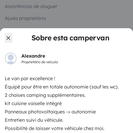
Assistências de aluguer
Ajuda proprietário
Sobre esta campervan
Modos de pagamento seguros
Alexandre
Proprietário do veículo
Pagamento em prestações
Le van par excellence !
Équipé pour être en totale autonomie (sauf les wc).
Descarregar na
Disponível na
2 chaises camping supplémentaires.
Apple Store
Google Play
kit cuisine vaiselle intégré
Panneaux photovoltaiques -> autonomie
Entretien suivi du véhicule.
O blog
Contactos
Recrutamento
CGU
Possibilité de laisser votre véhicule chez moi.