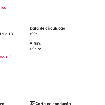
ntos
Data de circulação
T4 2.4D
1994
Altura
1,94 m
ticas
iro
Carta de condução