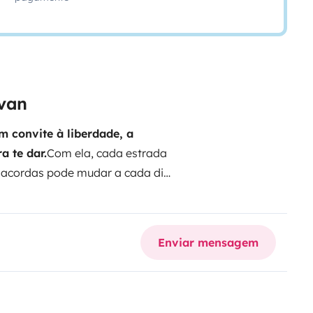
rvan
convite à liberdade, a
a te dar.
Com ela, cada estrada
 acordas pode mudar a cada dia.
ecisas para dormir confortável,
a para quem procura
pressa, de sentir a viagem.
Quer
Enviar mensagem
u junto a um rio de água
a momentos de aventura e
órias, vives dias sem relógio
 levar pela magia de ter uma