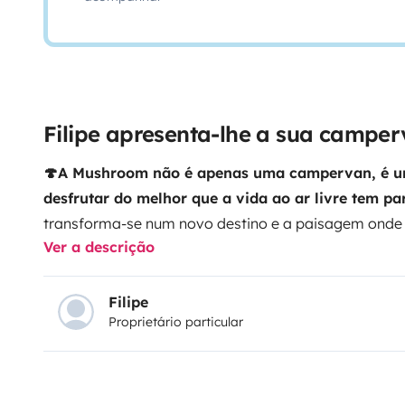
Filipe apresenta-lhe a sua campe
🍄A Mushroom não é apenas uma campervan, é um 
desfrutar do melhor que a vida ao ar livre tem par
transforma-se num novo destino e a paisagem onde
Ver a descrição
É uma van compacta, acolhedora e com tudo o que pr
cozinhar e relaxar. É de fácil condução e foi pensad
autenticidade, simplicidade e a magia de viajar sem 
Filipe
Proprietário particular
seja à beira mar, no silêncio bonito das montanhas o
corrente, a Mushroom é a companheira perfeita par
conexão com a natureza. Onde estacionas, crias mem
onde o único plano é aproveitar ao máximo.
Deixa-te