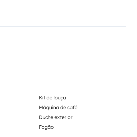
a tua próxima viagem. E tu,
Kit de louça
Máquina de café
Duche exterior
Fogão