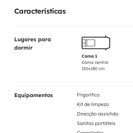
casa sempre contigo.
A Mushroom está pronta para 
Características
estás pronto/a para partir?
🍄
Lugares para 
dormir
Cama 1
Cama central
150x180 cm
Equipamentos
Frigorífico
Kit de limpeza
Direcção assistida
Sanitas portáteis
Congelador