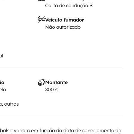
Carta de condução B
Veículo fumador
Não autorizado
al
ão
Montante
elo
800 €
a, outros
bolso variam em função da data de cancelamento da