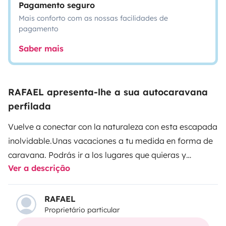
Pagamento seguro
Mais conforto com as nossas facilidades de
pagamento
Saber mais
RAFAEL apresenta-lhe a sua autocaravana
perfilada
Vuelve a conectar con la naturaleza con esta escapada
inolvidable.
Unas vacaciones a tu medida en forma de
caravana. Podrás ir a los lugares que quieras y
Ver a descrição
quedarte..., o no, porque llevas tu alojamiento contigo.
Un sitio confortable al que volver. Tiene baño con
ducha, cocina con nevera, una pequeña sala/comedor
RAFAEL
Proprietário particular
y cama grande. Además hay posibilidad de hacer otra
cama en el salón. También dispones de TV, agua