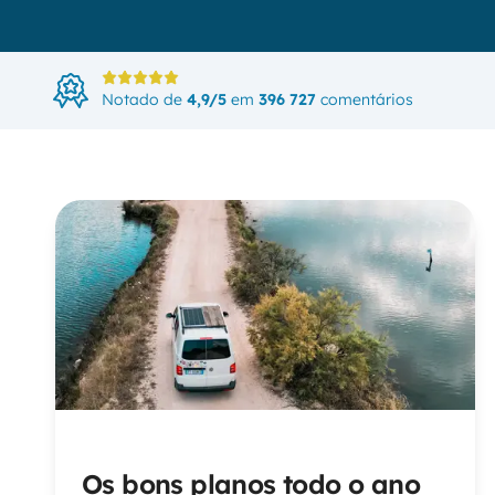
Notado de
4,9/5
em
396 727
comentários
Os bons planos todo o ano