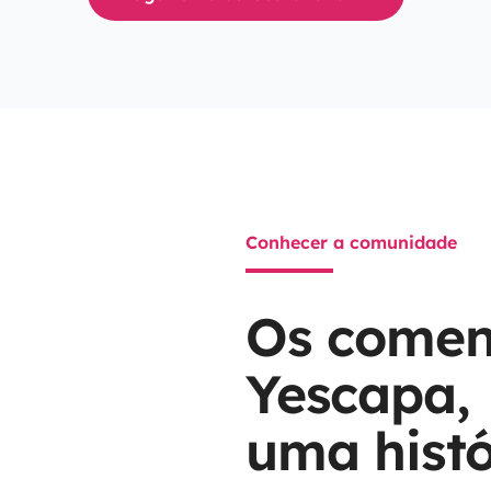
Conhecer a comunidade
Os coment
Yescapa,
Gonçalo
outubro de 2023
uma histó