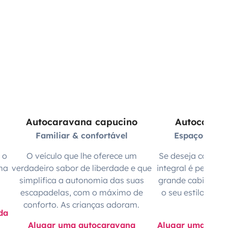
Autocaravana capucino
Autocarava
Familiar & confortável
Espaçosa & a
 o
O veículo que lhe oferece um
Se deseja confort
ma
verdadeiro sabor de liberdade e que
integral é perfeita
simplifica a autonomia das suas
grande cabine, o 
escapadelas, com o máximo de
o seu estilo origi
conforto. As crianças adoram.
ca
da
Alugar uma autocaravana
Alugar uma autoc