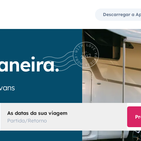
Descarregar a A
aneira.
vans
As datas da sua viagem
Pr
Partida/Retorno