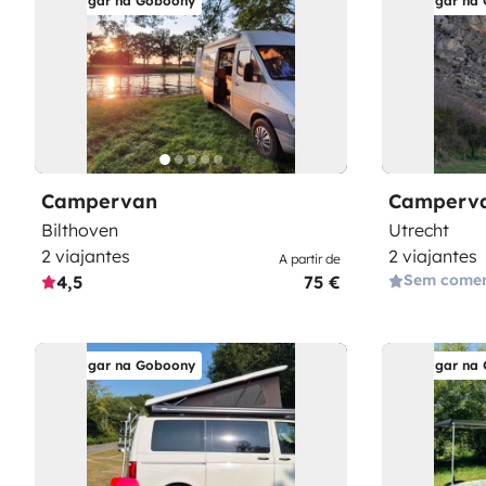
Alugar na Goboony
Alugar na
Campervan
Camperv
Bilthoven
Utrecht
2 viajantes
2 viajantes
A partir de
Sem comen
4,5
75 €
Alugar na Goboony
Alugar na