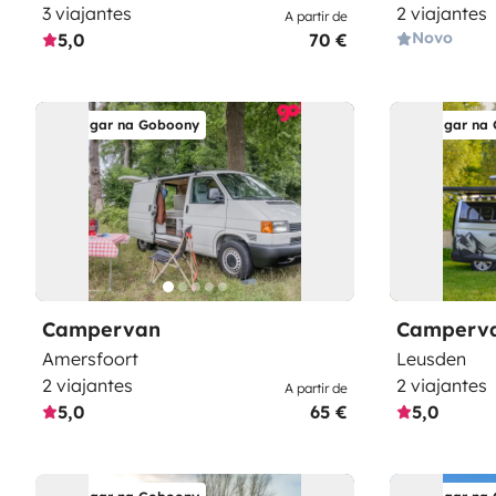
3 viajantes
2 viajantes
A partir de
Novo
5,0
70 €
Alugar na Goboony
Alugar na
Campervan
Camperv
Amersfoort
Leusden
2 viajantes
2 viajantes
A partir de
5,0
65 €
5,0