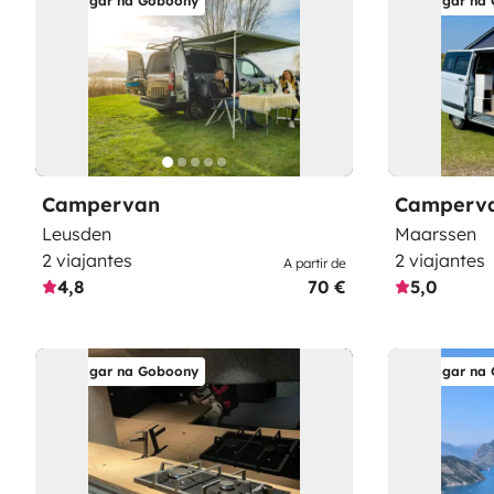
Alugar na Goboony
Alugar na
Campervan
Camperv
Leusden
Maarssen
2 viajantes
2 viajantes
A partir de
4,8
70 €
5,0
Alugar na Goboony
Alugar na