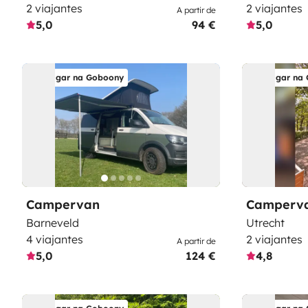
2 viajantes
2 viajantes
A partir de
5,0
94 €
5,0
Alugar na Goboony
Alugar na
Campervan
Camperv
Barneveld
Utrecht
4 viajantes
2 viajantes
A partir de
5,0
124 €
4,8