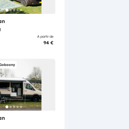
an
g
A partir de
94 €
 Goboony
an