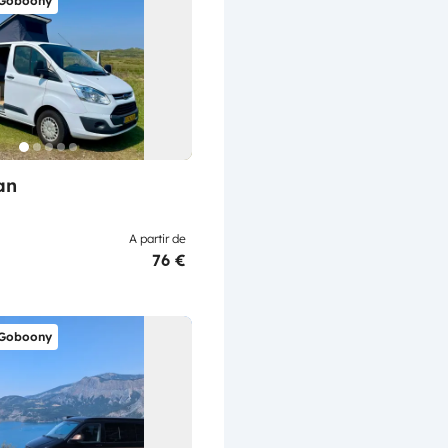
 Goboony
an
A partir de
76 €
 Goboony