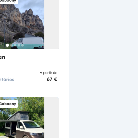
 Goboony
an
A partir de
67 €
tários
 Goboony