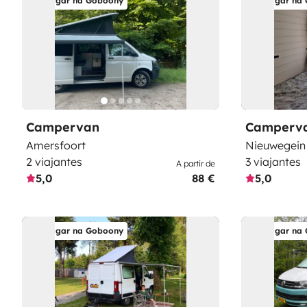
Alugar na Goboony
Alugar na
Campervan
Camperv
Amersfoort
Nieuwegein
2 viajantes
3 viajantes
A partir de
5,0
88 €
5,0
Alugar na Goboony
Alugar na