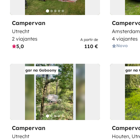
Campervan
Camperv
Utrecht
Amsterdam
2 viajantes
4 viajantes
A partir de
Novo
5,0
110 €
Alugar na Goboony
Alugar na
Campervan
Camperv
Utrecht
Houten, Utr