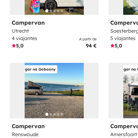
Campervan
Camperv
Utrecht
Soesterber
4 viajantes
5 viajantes
A partir de
5,0
94 €
5,0
Alugar na Goboony
Alugar na
Campervan
Camperv
Renswoude
Amersfoort