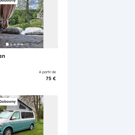
 Goboony
an
A partir de
75 €
 Goboony