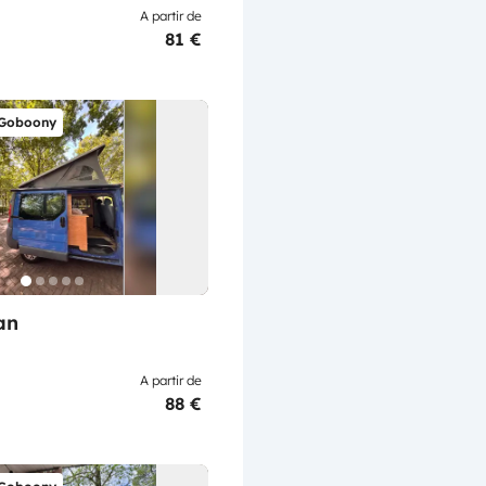
A partir de
81 €
 Goboony
an
A partir de
88 €