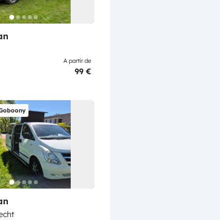
an
A partir de
99 €
 Goboony
an
echt