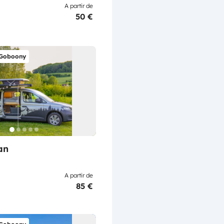
A partir de
50 €
 Goboony
an
A partir de
85 €