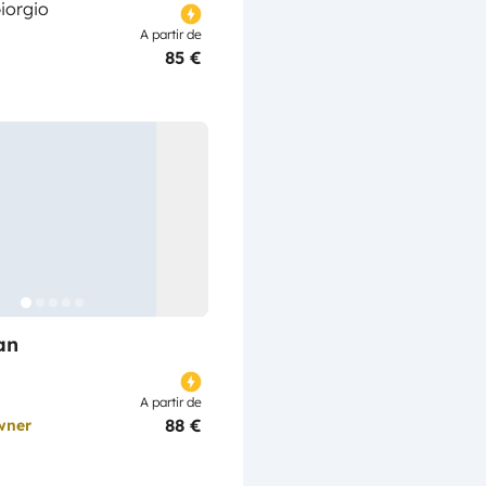
iorgio
A partir de
85 €
an
A partir de
88 €
wner