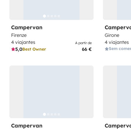
Campervan
Camperv
Firenze
Girone
4 viajantes
4 viajantes
A partir de
Sem comen
5,0
66 €
Best Owner
Campervan
Camperv