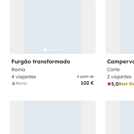
Furgão transformado
Camperv
Roma
Corte
4 viajantes
2 viajantes
A partir de
102 €
Novo
5,0
Best O