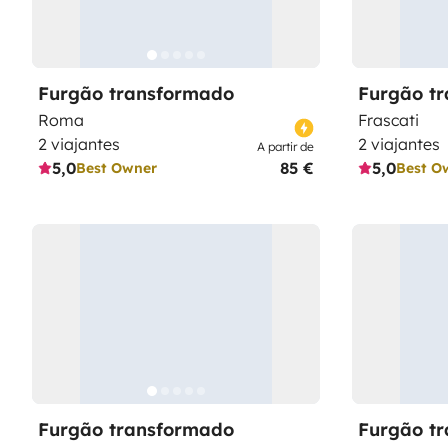
Furgão transformado
Furgão t
Roma
Frascati
2 viajantes
2 viajantes
A partir de
5,0
85 €
5,0
Best Owner
Best O
Furgão transformado
Furgão t