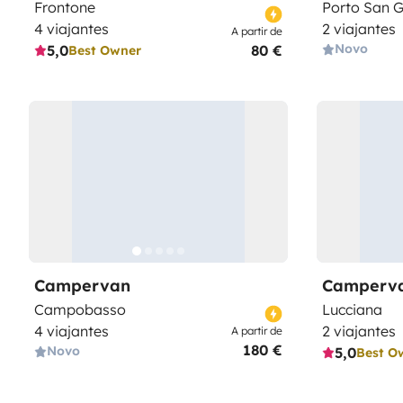
Frontone
Porto San G
4 viajantes
2 viajantes
A partir de
Novo
5,0
80 €
Best Owner
Campervan
Camperv
Campobasso
Lucciana
4 viajantes
2 viajantes
A partir de
180 €
Novo
5,0
Best O