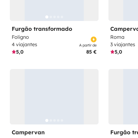
Furgão transformado
Camperv
Foligno
Roma
4 viajantes
3 viajantes
A partir de
5,0
85 €
5,0
Campervan
Furgão t