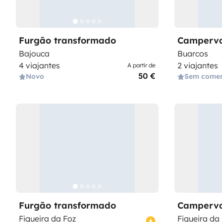
Furgão transformado
Camperv
Bajouca
Buarcos
4 viajantes
2 viajantes
A partir de
50 €
Novo
Sem comen
Furgão transformado
Camperv
Figueira da Foz
Figueira da