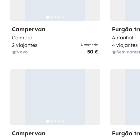
Campervan
Furgão t
Coimbra
Antanhol
2 viajantes
4 viajantes
A partir de
50 €
Novo
Sem comen
Campervan
Furgão t