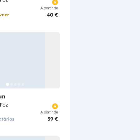
A partir de
40 €
wner
an
 Foz
A partir de
39 €
tários