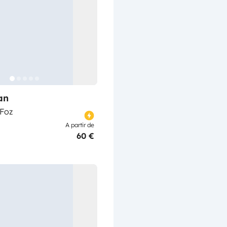
an
 Foz
A partir de
60 €