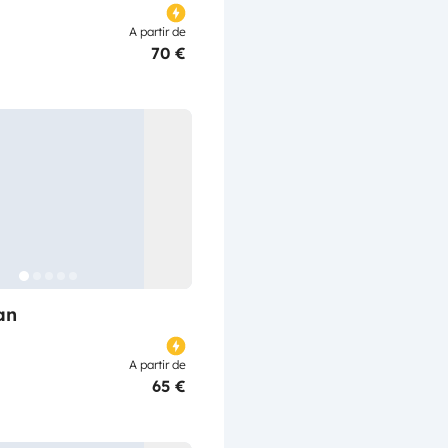
A partir de
70 €
an
A partir de
65 €