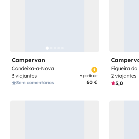
Campervan
Camperv
Condeixa-a-Nova
Figueira da
3 viajantes
2 viajantes
A partir de
60 €
Sem comentários
5,0