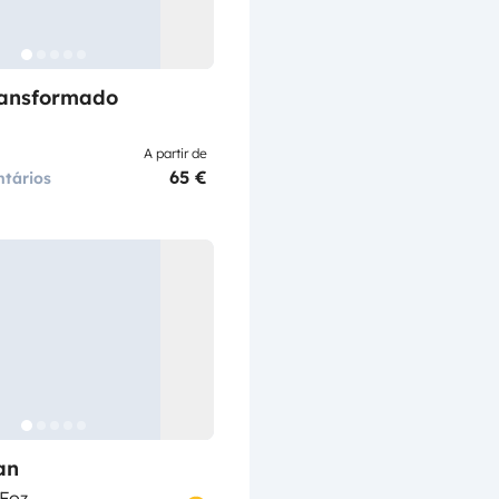
ransformado
A partir de
65 €
tários
an
 Foz