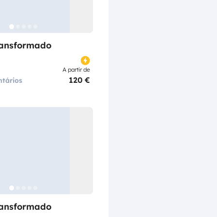
ransformado
A partir de
120 €
tários
ransformado