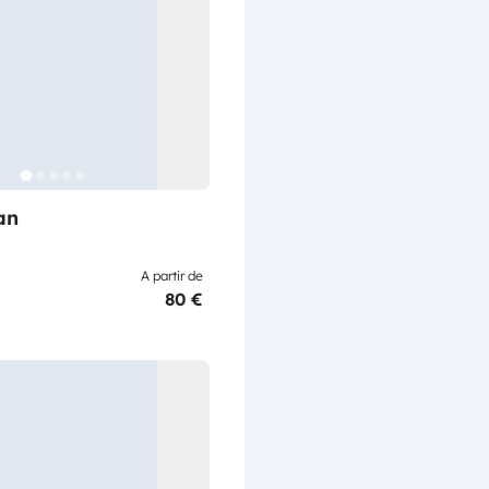
an
A partir de
80 €