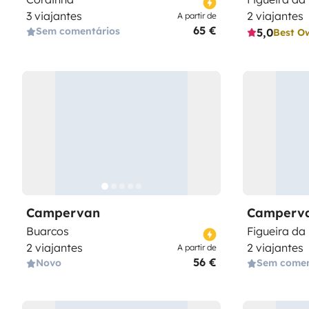
3 viajantes
2 viajantes
A partir de
65 €
Sem comentários
5,0
Best O
Campervan
Camperv
Buarcos
Figueira da
2 viajantes
2 viajantes
A partir de
56 €
Novo
Sem comen