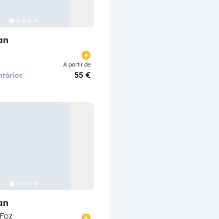
an
A partir de
55 €
tários
an
 Foz