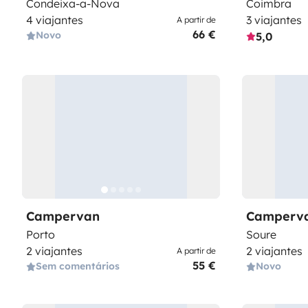
Condeixa-a-Nova
Coimbra
4 viajantes
3 viajantes
A partir de
66 €
Novo
5,0
Campervan
Camperv
Porto
Soure
2 viajantes
2 viajantes
A partir de
55 €
Sem comentários
Novo