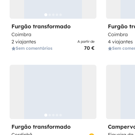
Furgão transformado
Furgão t
Coimbra
Coimbra
2 viajantes
4 viajantes
A partir de
70 €
Sem comentários
Sem comen
Furgão transformado
Camperv
Cordinhã
Figueira da