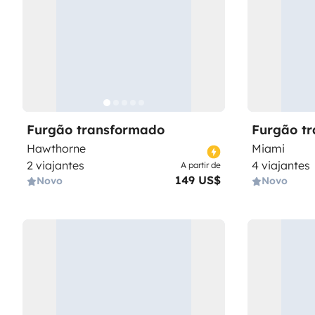
Furgão transformado
Furgão t
Hawthorne
Miami
2 viajantes
4 viajantes
A partir de
149 US$
Novo
Novo