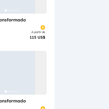
ransformado
A partir de
115 US$
ransformado