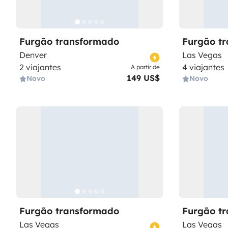
Furgão transformado
Furgão t
Denver
Las Vegas
2 viajantes
4 viajantes
A partir de
149 US$
Novo
Novo
Furgão transformado
Furgão t
Las Vegas
Las Vegas