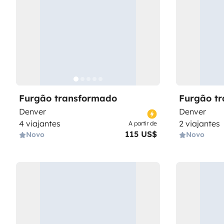
Furgão transformado
Furgão t
Denver
Denver
4 viajantes
2 viajantes
A partir de
115 US$
Novo
Novo