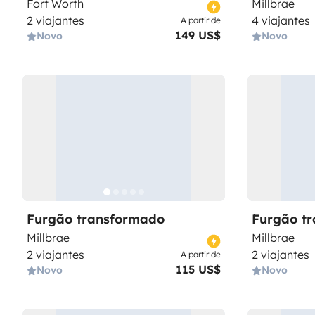
Fort Worth
Millbrae
2 viajantes
4 viajantes
A partir de
149 US$
Novo
Novo
Furgão transformado
Furgão t
Millbrae
Millbrae
2 viajantes
2 viajantes
A partir de
115 US$
Novo
Novo