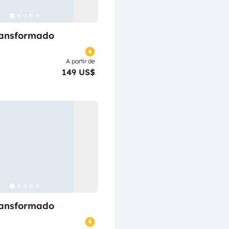
ransformado
A partir de
149 US$
ransformado