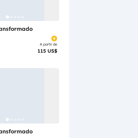
ransformado
A partir de
115 US$
ransformado