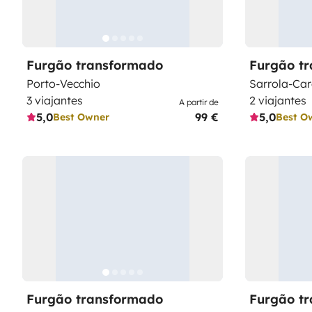
Furgão transformado
Furgão t
Porto-Vecchio
Sarrola-Ca
3 viajantes
2 viajantes
A partir de
5,0
99 €
5,0
Best Owner
Best O
Furgão transformado
Furgão t