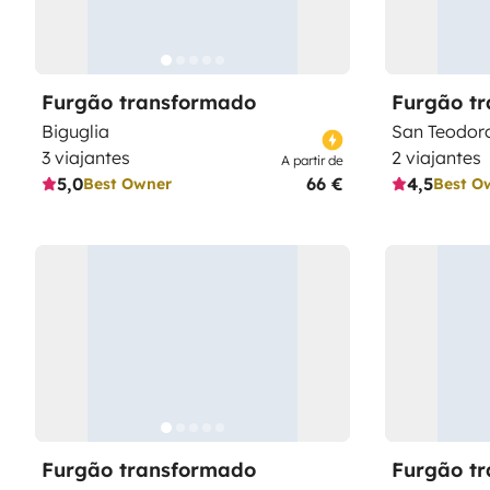
Furgão transformado
Furgão t
Biguglia
San Teodor
3 viajantes
2 viajantes
A partir de
5,0
66 €
4,5
Best Owner
Best O
Furgão transformado
Furgão t