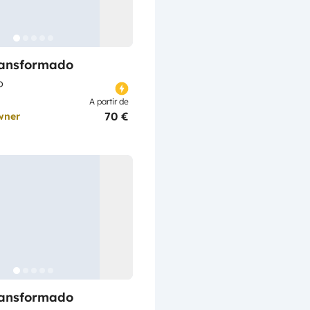
ransformado
o
A partir de
70 €
wner
ransformado