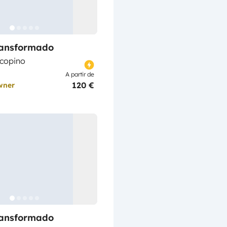
ransformado
rcopino
A partir de
120 €
wner
ransformado