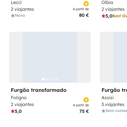
Lecci
Olbia
2 viajantes
2 viajantes
A partir de
80 €
Novo
5,0
Best O
Furgão transformado
Furgão t
Foligno
Assisi
2 viajantes
3 viajantes
A partir de
Sem comen
5,0
75 €