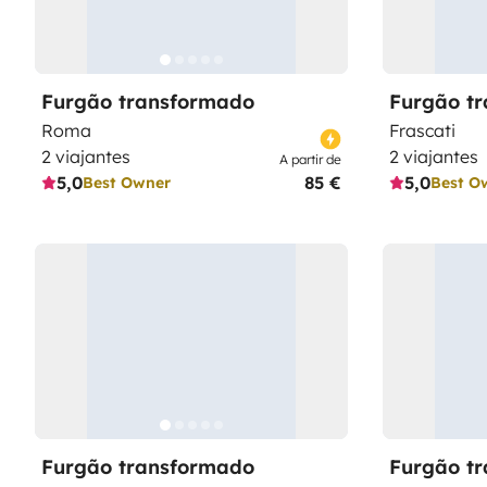
Furgão transformado
Furgão t
Roma
Frascati
2 viajantes
2 viajantes
A partir de
5,0
85 €
5,0
Best Owner
Best O
Furgão transformado
Furgão t