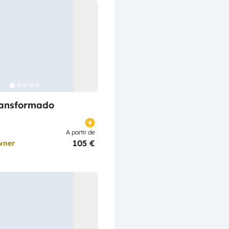
ransformado
A partir de
105 €
wner