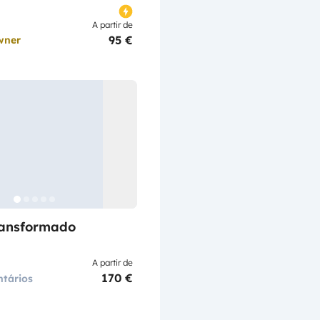
A partir de
95 €
wner
ransformado
A partir de
170 €
tários