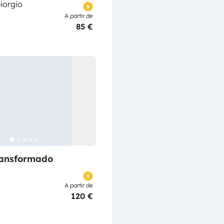
iorgio
A partir de
85 €
ransformado
A partir de
120 €