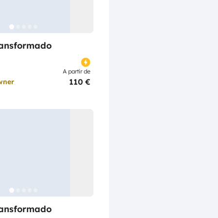
ransformado
A partir de
110 €
wner
ransformado