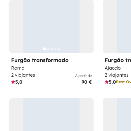
Furgão transformado
Furgão t
Roma
Ajaccio
2 viajantes
2 viajantes
A partir de
5,0
90 €
5,0
Best O