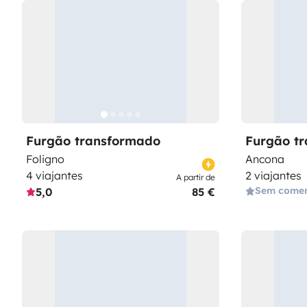
Furgão transformado
Furgão t
Foligno
Ancona
4 viajantes
2 viajantes
A partir de
Sem comen
5,0
85 €