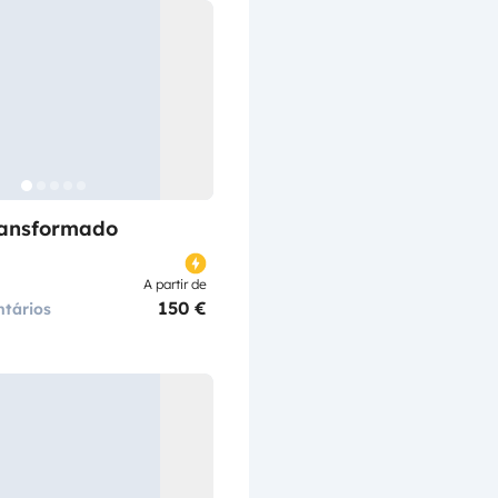
ransformado
A partir de
150 €
tários