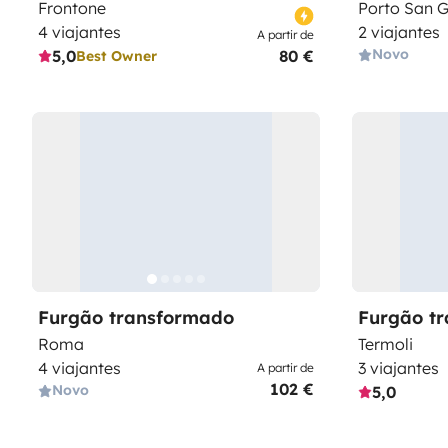
Frontone
Porto San G
4 viajantes
2 viajantes
A partir de
Novo
5,0
80 €
Best Owner
Furgão transformado
Furgão t
Roma
Termoli
4 viajantes
3 viajantes
A partir de
102 €
Novo
5,0