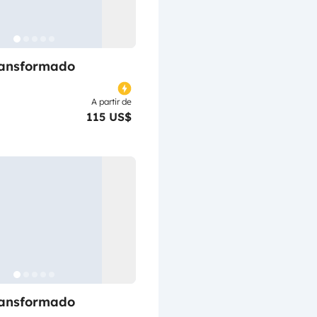
ransformado
A partir de
115 US$
ransformado