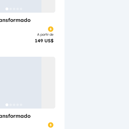
ransformado
A partir de
149 US$
ransformado