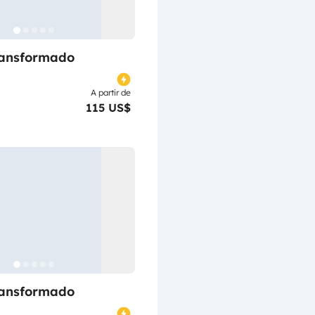
ransformado
A partir de
115 US$
ransformado