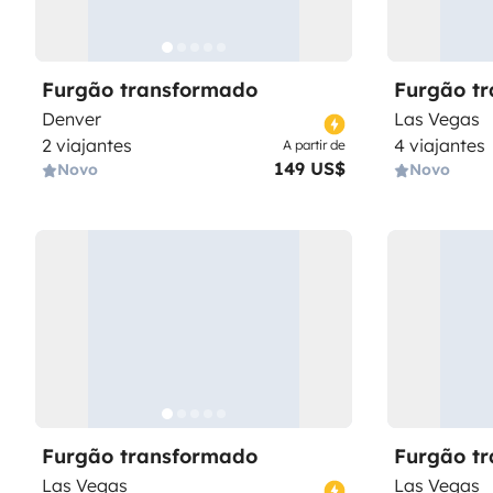
Furgão transformado
Furgão t
Denver
Las Vegas
2 viajantes
4 viajantes
A partir de
149 US$
Novo
Novo
Furgão transformado
Furgão t
Las Vegas
Las Vegas