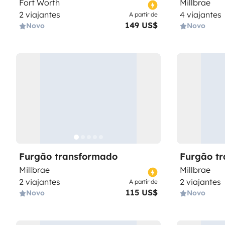
Fort Worth
Millbrae
2 viajantes
4 viajantes
A partir de
149 US$
Novo
Novo
Furgão transformado
Furgão t
Millbrae
Millbrae
2 viajantes
2 viajantes
A partir de
115 US$
Novo
Novo