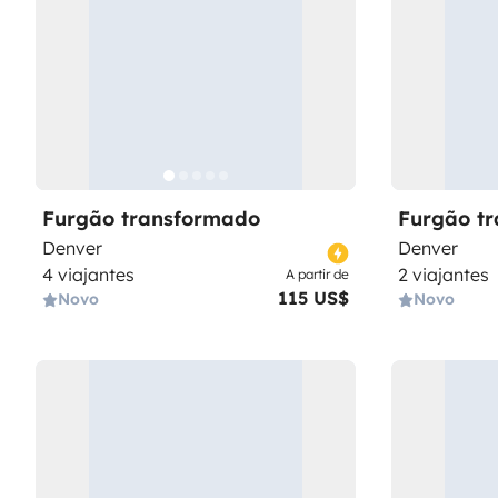
Furgão transformado
Furgão t
Denver
Denver
4 viajantes
2 viajantes
A partir de
115 US$
Novo
Novo