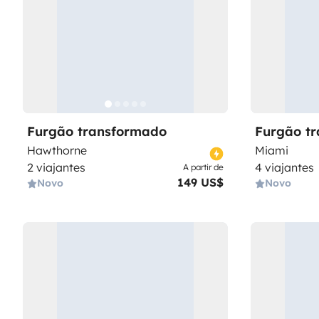
Furgão transformado
Furgão t
Hawthorne
Miami
2 viajantes
4 viajantes
A partir de
149 US$
Novo
Novo