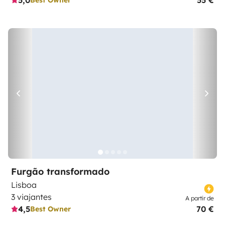
5,0
55 €
Furgão transformado
Lisboa
3 viajantes
A partir de
4,5
70 €
Best Owner