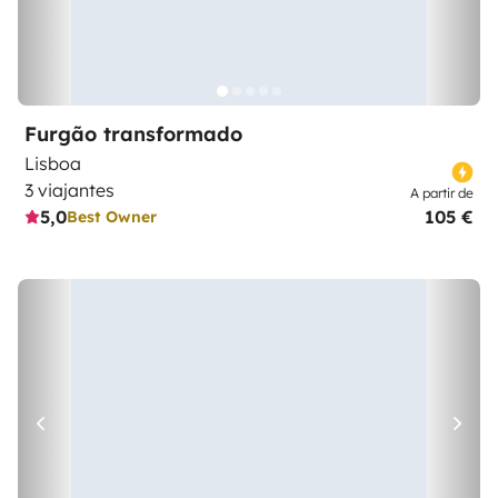
Furgão transformado
Lisboa
3 viajantes
A partir de
5,0
105 €
Best Owner