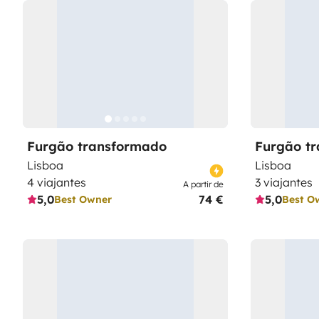
Furgão transformado
Furgão t
Lisboa
Lisboa
4 viajantes
3 viajantes
A partir de
5,0
74 €
5,0
Best Owner
Best O