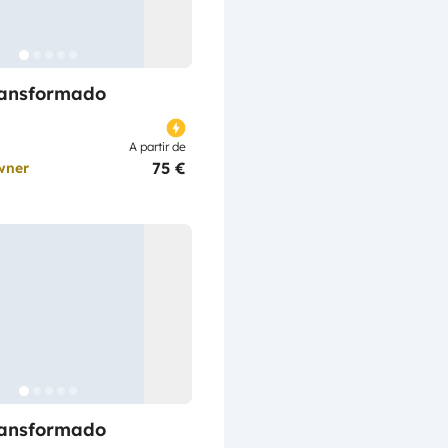
ransformado
A partir de
75 €
wner
ransformado