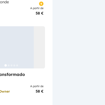
Conde
A partir de
58 €
ransformado
A partir de
58 €
 Owner