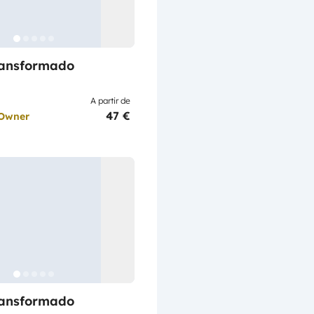
ransformado
A partir de
47 €
 Owner
ransformado