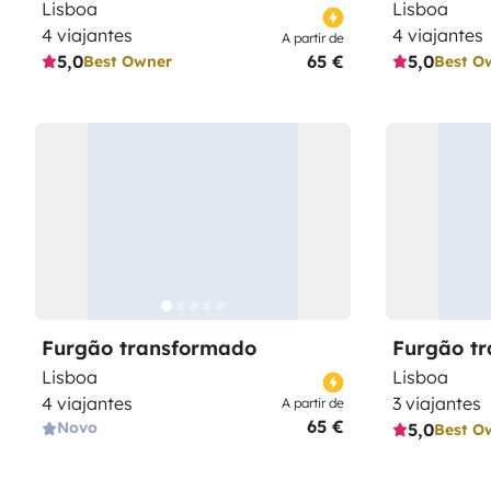
Lisboa
Lisboa
4 viajantes
4 viajantes
A partir de
5,0
65 €
5,0
Best Owner
Best O
Furgão transformado
Furgão t
Lisboa
Lisboa
4 viajantes
3 viajantes
A partir de
65 €
Novo
5,0
Best O