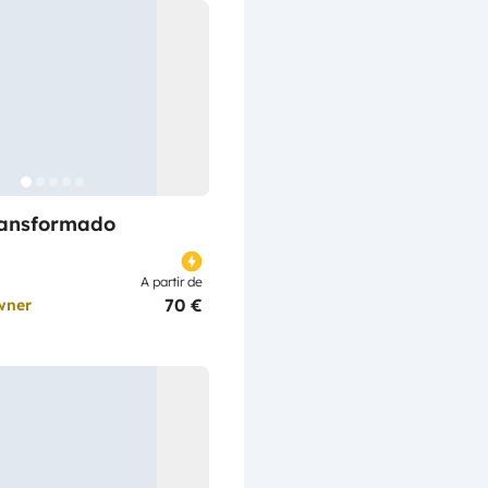
ransformado
A partir de
70 €
wner