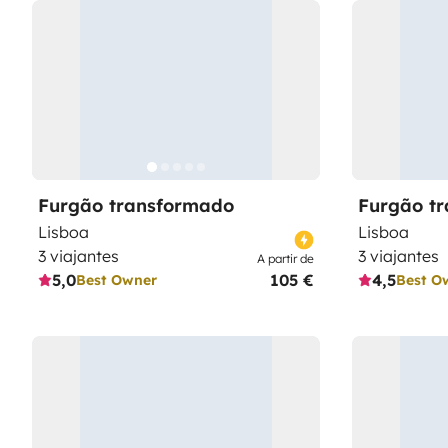
Furgão transformado
Furgão t
Lisboa
Lisboa
3 viajantes
3 viajantes
A partir de
5,0
105 €
4,5
Best Owner
Best O