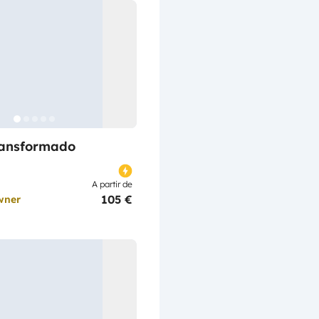
ransformado
A partir de
105 €
wner