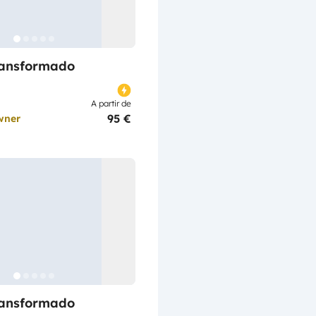
ransformado
A partir de
95 €
wner
ransformado