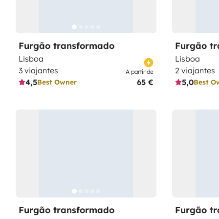
Furgão transformado
Furgão t
Lisboa
Lisboa
3 viajantes
2 viajantes
A partir de
4,5
65 €
5,0
Best Owner
Best O
Furgão transformado
Furgão t