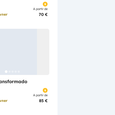
A partir de
70 €
wner
ransformado
A partir de
85 €
wner