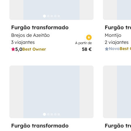
Furgão transformado
Furgão t
Brejos de Azeitão
Montijo
3 viajantes
2 viajantes
A partir de
Novo
Best
5,0
58 €
Best Owner
Furgão transformado
Furgão t