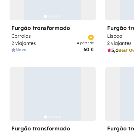
Furgão transformado
Furgão t
Corroios
Lisboa
2 viajantes
2 viajantes
A partir de
60 €
Novo
5,0
Best O
Furgão transformado
Furgão t