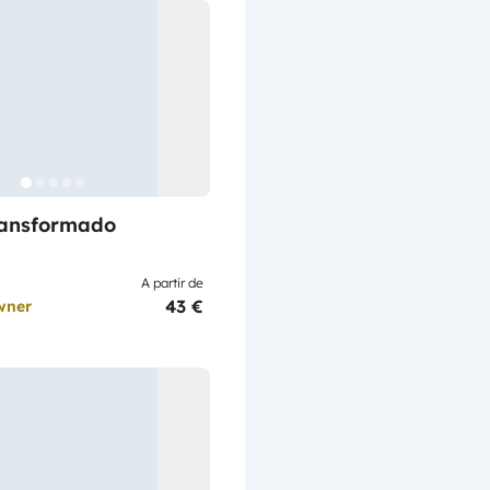
ransformado
A partir de
43 €
wner