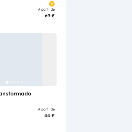
A partir de
69 €
ransformado
A partir de
44 €