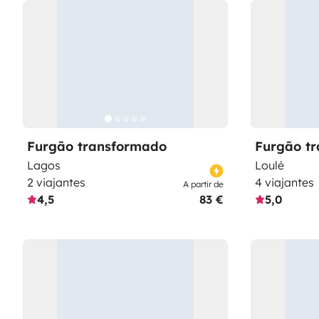
Furgão transformado
Furgão t
Lagos
Loulé
2 viajantes
4 viajantes
A partir de
4,5
83 €
5,0