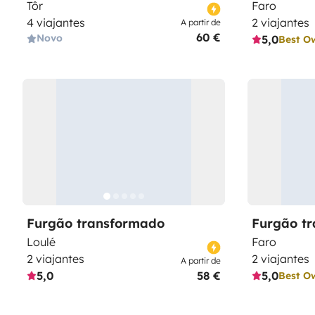
Tôr
Faro
4 viajantes
2 viajantes
A partir de
60 €
Novo
5,0
Best O
Furgão transformado
Furgão t
Loulé
Faro
2 viajantes
2 viajantes
A partir de
5,0
58 €
5,0
Best O