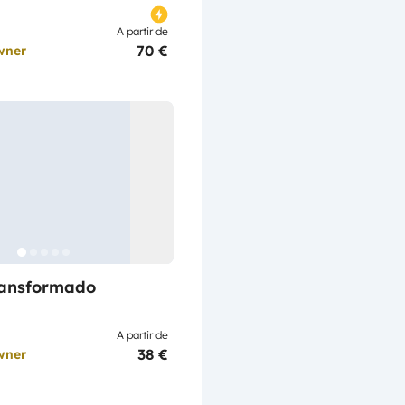
A partir de
70 €
wner
ransformado
A partir de
38 €
wner