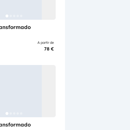
ransformado
A partir de
78 €
ransformado