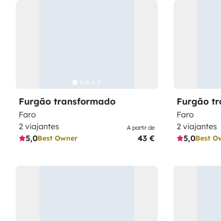
Furgão transformado
Furgão t
Faro
Faro
2 viajantes
2 viajantes
A partir de
5,0
43 €
5,0
Best Owner
Best O