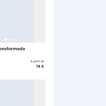
ransformado
A partir de
78 €