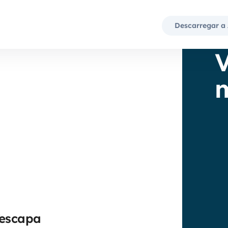
Descarregar a
V
m
Yescapa