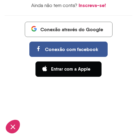
Inscreva-se!
Ainda não tem conta?
Conexão através do Google
Conexão com facebook
e site lhe interesse antes de o
Entrar com a Apple
 o acompanhar durante a sua visita
melhores condições...
s depois, clique no link 'Preferências
apé da página.
ade
rtificados por