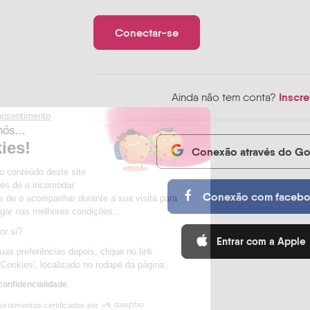
Inscre
Ainda não tem conta?
Continue sem consentimento
Olá, somos nós...
Os Cookies!
Conexão através do G
Esperamos que o conteúdo deste site
lhe interesse antes de o incomodar,
Conexão com faceb
mas gostaríamos de o acompanhar durante a sua visita para
permitir-lhe navegar nas melhores condições...
Está tudo bem por si?
Entrar com a Apple
Para modificar suas preferências depois, clique no link
'Preferências de Cookies', localizado no rodapé da página.
Ler a política de confidencialidade
Consentimentos certificados por