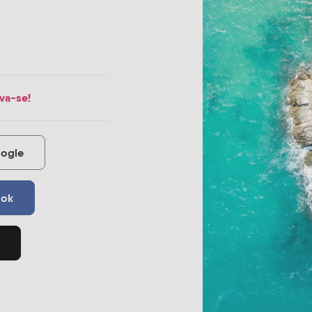
va-se!
oogle
ook