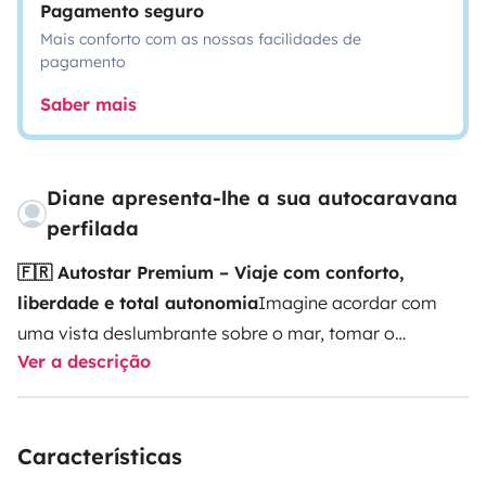
Pagamento seguro
Mais conforto com as nossas facilidades de
pagamento
Saber mais
Diane apresenta-lhe a sua autocaravana
perfilada
🇫🇷 Autostar Premium – Viaje com conforto,
liberdade e total autonomia
Imagine acordar com
uma vista deslumbrante sobre o mar, tomar o
Ver a descrição
pequeno-almoço rodeado pela natureza e partir para
uma nova aventura sem horários nem limitações. É
exatamente essa experiência que a nossa
Autostar
Características
Premium
, de fabrico francês, lhe
proporciona.Confortável, espaçosa e totalmente