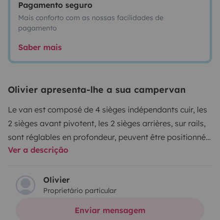
Pagamento seguro
Mais conforto com as nossas facilidades de
pagamento
Saber mais
Olivier apresenta-lhe a sua campervan
Le van est composé de 4 sièges indépendants cuir, les
2 sièges avant pivotent, les 2 sièges arrières, sur rails,
sont réglables en profondeur, peuvent être positionnés
Ver a descrição
en quinconce où supprimés au besoin, le tout autour
d'une table amovible.
Un réfrigérateur 40 litres, un évier et une plaque de
Olivier
Proprietário particular
cuisson gaz sont disponibles à toutes heures pour
assurer la restauration.
Enviar mensagem
Une douchette extérieure, très pratique, permet de