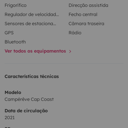
Frigorífico
Direcção assistida
chauffants, accoudoirs, système de navigation et
Regulador de velocidade / Cruise Control
Fecho central
caméra de recul, rayon de braquage génial.
Sensores de estacionamento
Câmara traseira
GPS
Rádio
Bluetooth
Ver todos os equipamentos
Características técnicas
Modelo
Campérêve Cap Coast
Data de circulação
2021