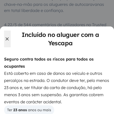
chave-na-mão para os alugueres de autocaravanas
em total liberdade e confiança.
4.22/5 de 544 comentários de utilizadores no Trusted
Shops
Incluído no aluguer com a
Yescapa
Instagram
X
Pinterest
Facebook
Seguro contra todos os riscos para todos os
ocupantes
ALUGUER DE AUTOCARAVANAS
Está coberto em caso de danos ao veículo e outros
Como funciona?
percalços na estrada. O condutor deve ter, pelo menos
23 anos e, ser titular da carta de condução, há pelo
Alugar uma autocaravana
menos 3 anos sem suspensão. As garantias cobrem
Primeiros passos de autocaravana
eventos de carácter acidental.
Os comentários dos nossos utilizadores
Ter 
23 anos
 anos ou mais