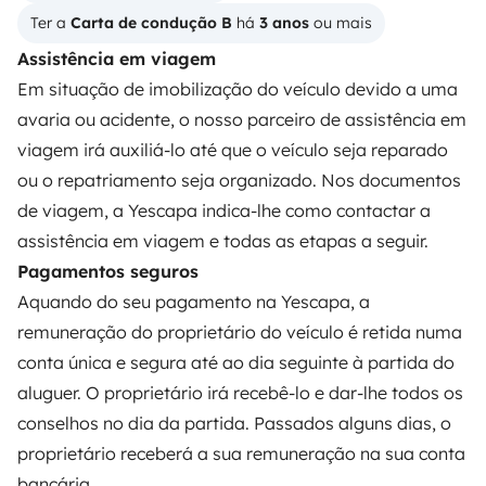
Ajuda locatário
Ter a 
Carta de condução B
 há 
3 anos
 ou mais
Assistência em viagem
Em situação de imobilização do veículo devido a uma
PROPRIETÁRIOS
avaria ou acidente, o nosso parceiro de assistência em
viagem irá auxiliá-lo até que o veículo seja reparado
Criar um anúncio
ou o repatriamento seja organizado. Nos documentos
Contrato de aluguer
de viagem, a Yescapa indica-lhe como contactar a
assistência em viagem e todas as etapas a seguir.
Seguro de aluguer
Pagamentos seguros
Assistências de aluguer
Aquando do seu pagamento na Yescapa, a
Ajuda proprietário
remuneração do proprietário do veículo é retida numa
conta única e segura até ao dia seguinte à partida do
aluguer. O proprietário irá recebê-lo e dar-lhe todos os
conselhos no dia da partida. Passados alguns dias, o
proprietário receberá a sua remuneração na sua conta
Modos de pagamento seguros
bancária.