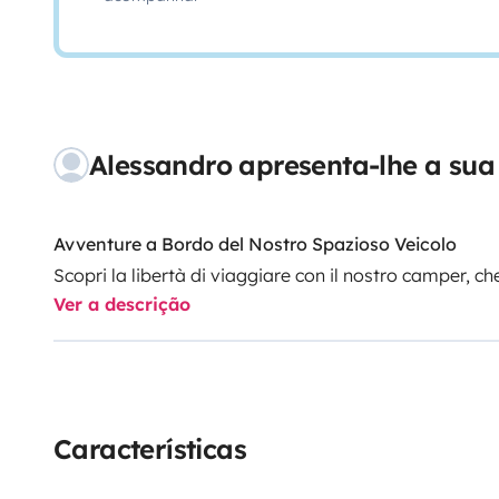
Alessandro apresenta-lhe a sua
Avventure a Bordo del Nostro Spazioso Veicolo
Scopri la libertà di viaggiare con il nostro camper, c
Ver a descrição
generose (7,410 mt), si guida come una semplice vettu
gruppi di amici, il nostro camper offre un mix ideal
Caratteristiche Principali
-
Letto Matrimoniale Basculante
: Situato nella dinet
-
Due Letti Gemelli in Coda
: Ideali per gli amici o i b
Características
-
Bagno Separato dalla Doccia
: Per una maggiore p
-
Climatizzazione
: Aria condizionata disponibile (solo