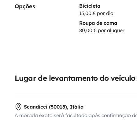
Opções
Bicicleta
- Riconsegna il camper con il pieno di gasolio.
15,00 € por dia
- Vuota i serbatoi delle acque grigie e del chimico.
Roupa de cama
- Pulisci l’interno come alla consegna.
80,00 € por aluguer
Prenota Ora!
Non perdere l’occasione di vivere un’avventura indim
Contattaci per maggiori informazioni e prenotazioni.
Alessandro e Alessandra
Lugar de levantamento do veículo
Scandicci (50018), Itália
A morada exata será facultada após confirmação da