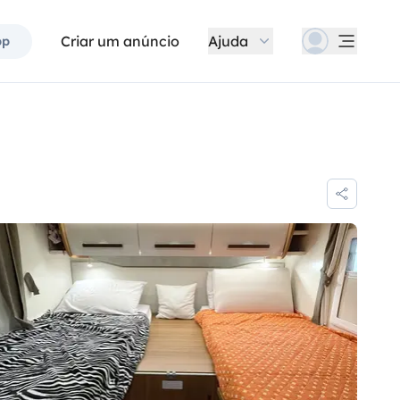
Criar um anúncio
Ajuda
pp