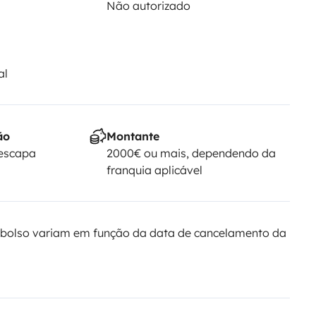
Não autorizado
ulla neve, in quanto i serbatoi
rsone con età inferiore ai 30 anni.
al
biamo predisposto una checklist
ão
Montante
Yescapa
2000€ ou mais, dependendo da
franquia aplicável
bolso variam em função da data de cancelamento da
funzionamento del boiler.