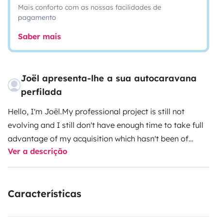
Mais conforto com as nossas facilidades de
pagamento
Saber mais
Joël apresenta-lhe a sua autocaravana
perfilada
Hello, I'm Joël.
My professional project is still not
evolving and I still don't have enough time to take full
advantage of my acquisition which hasn't been of
Ver a descrição
much use to me.
So that there is nothing left to do, I am
offering it to you for rental. This is a 2021 Mc Louis t of
good quality and in perfect condition with numerous
Características
optional equipment.
All openings are equipped with
blackouts and mosquito nets.
You will have a large hold