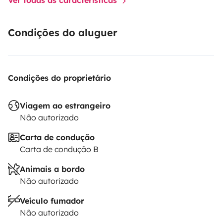
order to facilitate the inventory, I recommend that you
allow 1.5 hours before your departure at 2 p.m. and for
your return at 5 p.m. maximum.
Do not hesitate to
Condições do aluguer
contact me for more information, see you soon!
Condições do proprietário
Viagem ao estrangeiro
Não autorizado
Carta de condução
Carta de condução B
Animais a bordo
Não autorizado
Veículo fumador
Não autorizado