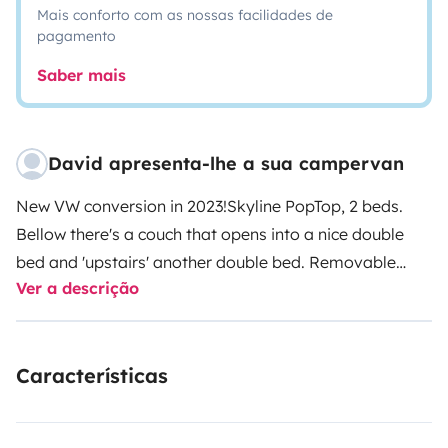
Mais conforto com as nossas facilidades de
pagamento
Saber mais
David apresenta-lhe a sua campervan
New VW conversion in 2023!
Skyline PopTop, 2 beds.
Bellow there's a couch that opens into a nice double
bed and 'upstairs' another double bed. Removable
Ver a descrição
table, hidding before driver seat.
Leisure battery
powered both from the solar panel and van when
driving.
Fridge, 220V power outlet, USB and 12v outlets,
Características
portable gas stove, cooking and eating utencils,
exterior shower, linnens pillows and towels, camper
lights, emergency kit, cleaning kit, etc.