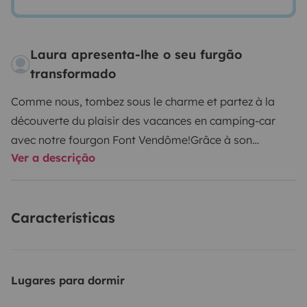
Laura apresenta-lhe o seu furgão
transformado
Comme nous, tombez sous le charme et partez à la
découverte du plaisir des vacances en camping-car
avec notre fourgon Font Vendôme!
Grâce à son
Ver a descrição
deuxième lit amovible en superposition, il convient aux
couples comme aux familles avec deux enfants.
Le
panneau solaire permet même de partir en autonomie
Características
pendant quelques jours.
Le format compact et le
moteur relativement puissant permettent un voyage et
un stationnement agréable.
N'hésitez pas à nous
contacter, nous répondons avec plaisir à toutes vos
Lugares para dormir
questions.