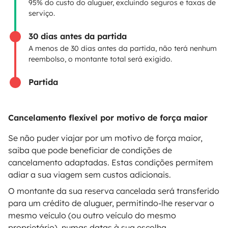
95% do custo do aluguer, excluindo seguros e taxas de
serviço.
Assistências de aluguer
30 dias antes da partida
Ajuda proprietário
A menos de 30 dias antes da partida, não terá nenhum
reembolso, o montante total será exigido.
Partida
Modos de pagamento seguros
Cancelamento flexível por motivo de força maior
Pagamento em prestações
Se não puder viajar por um motivo de força maior,
saiba que pode beneficiar de condições de
cancelamento adaptadas. Estas condições permitem
Descarregar na
Disponível na
adiar a sua viagem sem custos adicionais.
Apple Store
Google Play
O montante da sua reserva cancelada será transferido
para um crédito de aluguer, permitindo-lhe reservar o
mesmo veículo (ou outro veículo do mesmo
proprietário), numas datas à sua escolha.