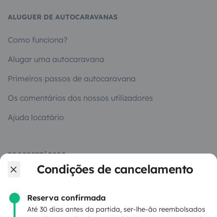
ALUGUER DE AUTOCARAVANAS
Como funciona?
Alugar uma autocaravana
Primeiros passos de autocaravana
Os comentários dos nossos utilizadores
Ajuda locatário
PROPRIETÁRIOS
Condições de cancelamento
Criar um anúncio
Contrato de aluguer
Reserva confirmada
Até 30 dias antes da partida, ser-lhe-ão reembolsados
Seguro de aluguer