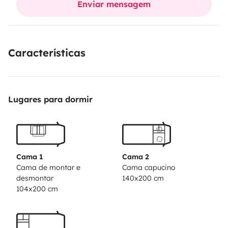
Enviar mensagem
extérieur soplair. 2 panneaux solaire 180 watt
Porte
velos 4 avec possibiliter de mettre 1 vélos dans la
soute (enfant).
Table, fauteuils extérieur
Guide FRANCE
Características
PASSION
Guide des aires et stationnements
Possibilité
de stationner votre véhicule
Lugares para dormir
Cama 1
Cama 2
Cama de montar e
Cama capucino
desmontar
140x200 cm
104x200 cm