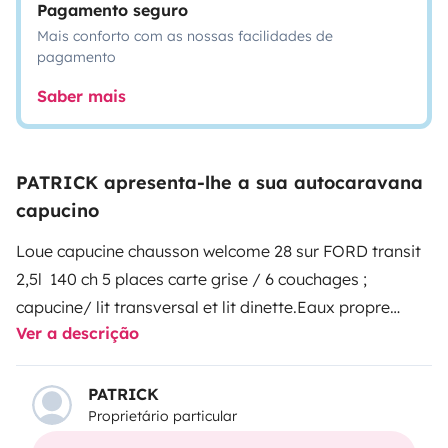
Pagamento seguro
Mais conforto com as nossas facilidades de
pagamento
Saber mais
PATRICK apresenta-lhe a sua autocaravana
capucino
Loue capucine chausson welcome 28 sur FORD transit
2,5l 140 ch
5 places carte grise / 6 couchages ;
capucine/ lit transversal et lit dinette.
Eaux propre
Ver a descrição
170L/usées 110L
Frigo/ congel, hotte aspirante, 3 feux
gaz, vaisselles, couverts, nappe
chauffage truma,
chauffage de route, 2 bouteilles de gaz
Tv+dvd avc
PATRICK
Proprietário particular
antenne automatique,
store extérieur, protection
isotherme intérieur pour pare brise et vitres, volet