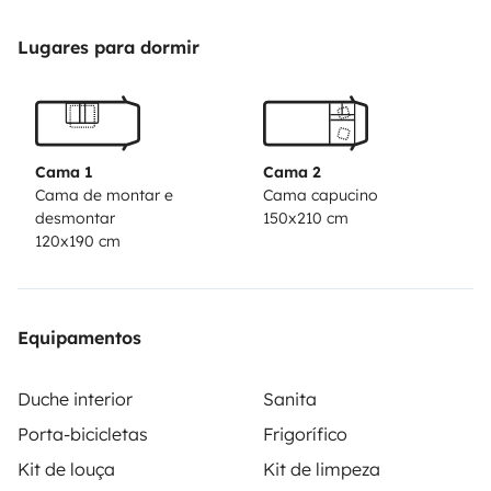
moi.quartier très tranquille
frais de gaz à rajouter sur saison froide 5€ par jour
Lugares para dormir
pour chauffage
Les kms hors forfait sont facturés 0,30€ du km ( non
indiqués sur l’annonce car je n’arrive pas à le modifier
mais seront facturés au retour et payés directement au
Cama 1
Cama 2
propriétaire)
Cama de montar e
Cama capucino
desmontar
150x210 cm
120x190 cm
Equipamentos
Duche interior
Sanita
Porta-bicicletas
Frigorífico
Kit de louça
Kit de limpeza