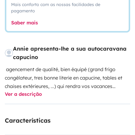
Mais conforto com as nossas facilidades de
pagamento
Saber mais
Annie apresenta-lhe a sua autocaravana
capucino
agencement de qualité, bien équipé (grand frigo
congélateur, tres bonne literie en capucine, tables et
chaises extérieures, ...) qui rendra vos vacances
Ver a descrição
agréables en couple. Idéal pour 2, et 1 ou 2 petits
enfants, possible 4 couchages avec lit sur dînette,
Camera de recul/GPS pour faciliter conduite et
Características
manœuvres
possibilite de garer votre véhicule devant chez